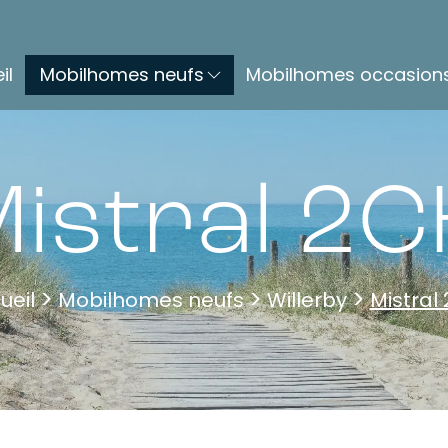
il
Mobilhomes neufs
Mobilhomes occasion
istral 2
ueil
Mobilhomes neufs
Willerby
Mistral