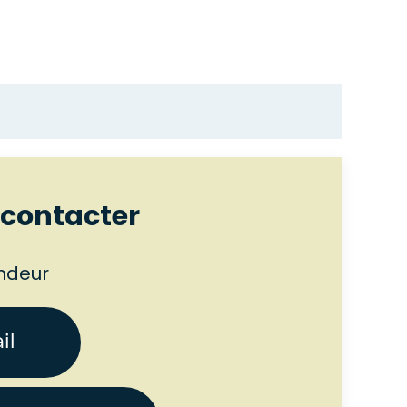
s contacter
ndeur
il