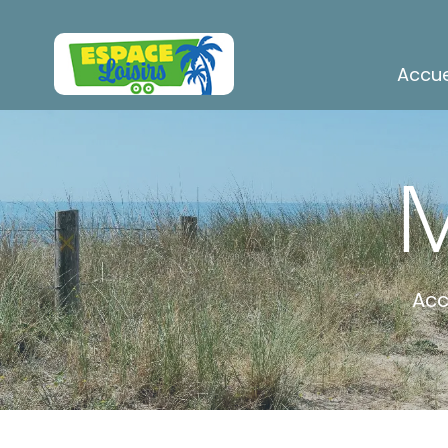
Accue
M
Acc