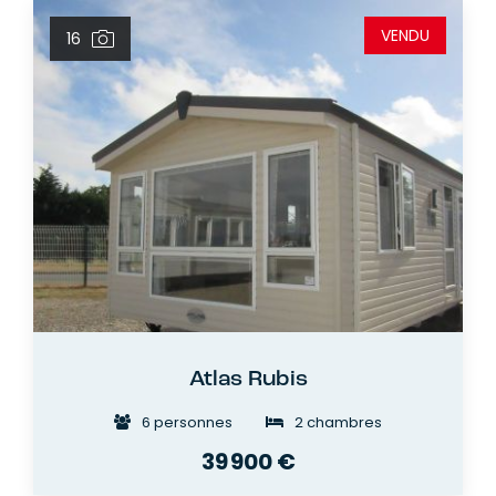
VENDU
16
Atlas Rubis
6 personnes
2 chambres
39 900 €