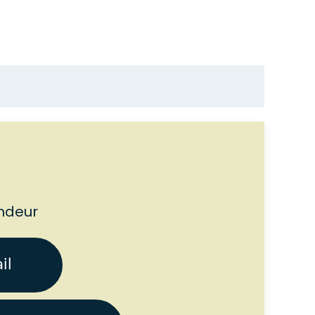
ndeur
il