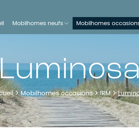
il
Mobilhomes neufs
Mobilhomes occasion
Luminos
cueil
Mobilhomes occasions
IRM
Lumin