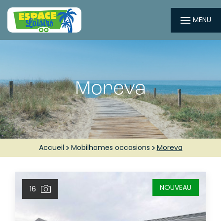
MENU
Moreva
Accueil
Mobilhomes occasions
Moreva
NOUVEAU
16